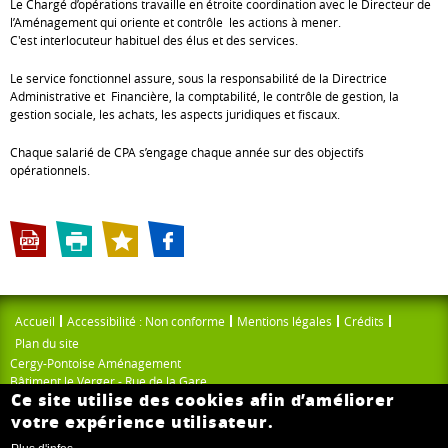
Le Chargé d’opérations travaille en étroite coordination avec le Directeur de
l’Aménagement qui oriente et contrôle les actions à mener.
C'est interlocuteur habituel des élus et des services.
Le service fonctionnel assure, sous la responsabilité de la Directrice
Administrative et Financière, la comptabilité, le contrôle de gestion, la
gestion sociale, les achats, les aspects juridiques et fiscaux.
Chaque salarié de CPA s’engage chaque année sur des objectifs
opérationnels.
Accueil
Accessibilité : Non conforme
Mentions légales
Crédits
Plan du site
Cergy-Pontoise Aménagement
Bâtiment le Verger - Rue de la Gare
Ce site utilise des cookies afin d’améliorer
95015 Cergy
Tél : 01 34 20 19 70
votre expérience utilisateur.
Fax : 01 34 20 19 89