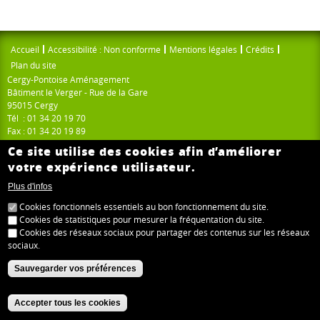
Accueil
Accessibilité : Non conforme
Mentions légales
Crédits
Plan du site
Cergy-Pontoise Aménagement
Bâtiment le Verger - Rue de la Gare
95015 Cergy
Tél : 01 34 20 19 70
Fax : 01 34 20 19 89
cpa@cergypontoise-amenagement.fr
(link sends e-mail)
Ce site utilise des cookies afin d’améliorer
votre expérience utilisateur.
> Plan d'accès
Plus d'infos
Cookies fonctionnels essentiels au bon fonctionnement du site.
Cookies de statistiques pour mesurer la fréquentation du site.
Cookies des réseaux sociaux pour partager des contenus sur les réseaux
sociaux.
Sauvegarder vos préférences
Accepter tous les cookies