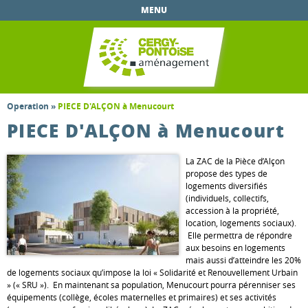
Aller au
MENU
contenu
principal
Operation
»
PIECE D'ALÇON à Menucourt
PIECE D'ALÇON à Menucourt
La ZAC de la Pièce d’Alçon
propose des types de
logements diversifiés
(individuels, collectifs,
accession à la propriété,
location, logements sociaux).
Elle permettra de répondre
aux besoins en logements
mais aussi d’atteindre les 20%
de logements sociaux qu’impose la loi « Solidarité et Renouvellement Urbain
» (« SRU »). En maintenant sa population, Menucourt pourra pérenniser ses
équipements (collège, écoles maternelles et primaires) et ses activités