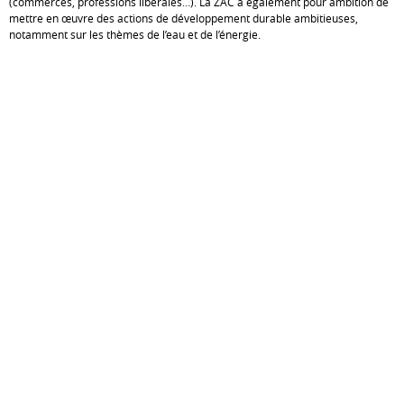
(commerces, professions libérales…). La ZAC a également pour ambition de
mettre en œuvre des actions de développement durable ambitieuses,
notamment sur les thèmes de l’eau et de l’énergie.